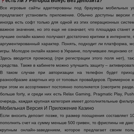
есть Ли У Pin-upua Бонус Без Депозита?
Все игровые сайты адаптированы под браузеры мобильных ус
предлагают установить приложение. Обычно доступны версии 
иногда есть софт только для одной из этих операционных сист
важное значение, но это еще не означает, что площадка станет
лучшие онлайн казино получают достаточно критики в интернете,
аргументированный характер. Понять, подходит ли платформа, м
игры. Молодое онлайн казино в Украине, получившее лицензию от 
Здесь вводится промокод (при регистрации этого поля нет), та
средства. Также в кабинете можно улучшить защиту – активирова
В таком случае при авторизации на телефон будет приход
разнообразие азартных игр от топовых провайдеров. Примерное к
при этом их ассортимент постоянно пополняется (смотрите разде
больше forty, и среди них есть Relax Gaming, Pragmatic Play, Push
очередь, каждая крупная категория имеет дополнительные фильтр
Мобильная Версия И Приложение Казино
Если вносить депозит позже, то размер поощрения составляет 
пополнить счет на сумму меньше 500 гривен, то фриспины не даю
крупным онлайн-заведением, которое предлагает своим пол