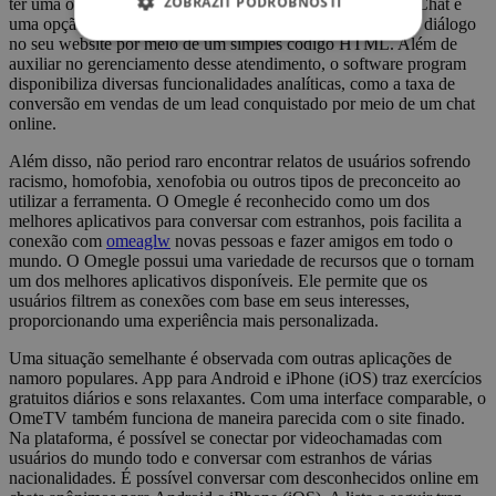
ZOBRAZIŤ PODROBNOSTI
ter uma ótima experiência utilizando esse app. O My Live Chat é
uma opção gratuita que permite a inclusão de uma caixa de diálogo
no seu website por meio de um simples código HTML. Além de
auxiliar no gerenciamento desse atendimento, o software program
disponibiliza diversas funcionalidades analíticas, como a taxa de
conversão em vendas de um lead conquistado por meio de um chat
online.
Além disso, não period raro encontrar relatos de usuários sofrendo
racismo, homofobia, xenofobia ou outros tipos de preconceito ao
utilizar a ferramenta. O Omegle é reconhecido como um dos
melhores aplicativos para conversar com estranhos, pois facilita a
conexão com
omeaglw
novas pessoas e fazer amigos em todo o
mundo. O Omegle possui uma variedade de recursos que o tornam
um dos melhores aplicativos disponíveis. Ele permite que os
usuários filtrem as conexões com base em seus interesses,
proporcionando uma experiência mais personalizada.
Uma situação semelhante é observada com outras aplicações de
namoro populares. App para Android e iPhone (iOS) traz exercícios
gratuitos diários e sons relaxantes. Com uma interface comparable, o
OmeTV também funciona de maneira parecida com o site finado.
Na plataforma, é possível se conectar por videochamadas com
usuários do mundo todo e conversar com estranhos de várias
nacionalidades. É possível conversar com desconhecidos online em