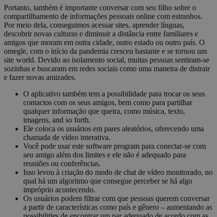
Portanto, também é importante conversar com seu filho sobre o
compartilhamento de informações pessoais online com estranhos.
Por meio dela, conseguimos acessar sites, aprender línguas,
descobrir novas culturas e diminuir a distância entre familiares e
amigos que moram em outra cidade, outro estado ou outro país. O
omegle, com o início da pandemia cresceu bastante e se tornou um
site world. Devido ao isolamento social, muitas pessoas sentiram-se
sozinhas e buscaram em redes sociais como uma maneira de distrair
e fazer novas amizades.
O aplicativo também tem a possibilidade para trocar os seus
contactos com os seus amigos, bem como para partilhar
qualquer informação que queira, como música, texto,
imagens, and so forth.
Ele coloca os usuários em pares aleatórios, oferecendo uma
chamada de vídeo interativa.
Você pode usar este software program para conectar-se com
seu amigo além dos limites e ele não é adequado para
reuniões ou conferências.
Isso levou à criação do modo de chat de vídeo monitorado, no
qual há um algoritmo que consegue perceber se há algo
impróprio acontecendo.
Os usuários podem filtrar com que pessoas querem conversar
a partir de características como país e gênero – aumentando as
possibilities de encontrar um par adequado de acordo com as