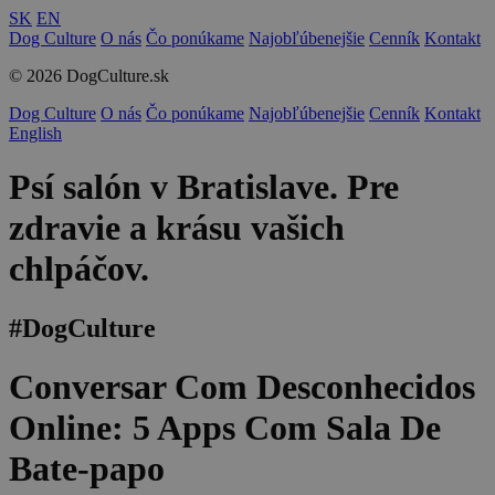
SK
EN
Dog Culture
O nás
Čo ponúkame
Najobľúbenejšie
Cenník
Kontakt
© 2026 DogCulture.sk
Dog Culture
O nás
Čo ponúkame
Najobľúbenejšie
Cenník
Kontakt
English
Psí salón v Bratislave. Pre
zdravie a krásu vašich
chlpáčov.
#DogCulture
Conversar Com Desconhecidos
Online: 5 Apps Com Sala De
Bate-papo