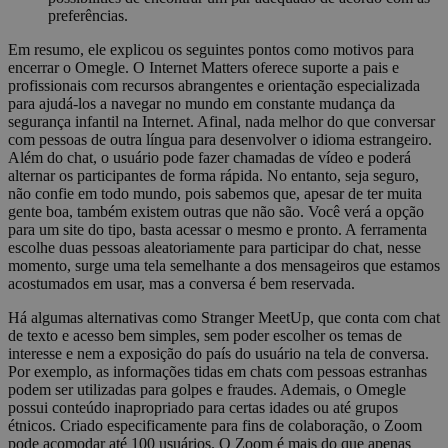
preferências.
Em resumo, ele explicou os seguintes pontos como motivos para
encerrar o Omegle. O Internet Matters oferece suporte a pais e
profissionais com recursos abrangentes e orientação especializada
para ajudá-los a navegar no mundo em constante mudança da
segurança infantil na Internet. Afinal, nada melhor do que conversar
com pessoas de outra língua para desenvolver o idioma estrangeiro.
Além do chat, o usuário pode fazer chamadas de vídeo e poderá
alternar os participantes de forma rápida. No entanto, seja seguro,
não confie em todo mundo, pois sabemos que, apesar de ter muita
gente boa, também existem outras que não são. Você verá a opção
para um site do tipo, basta acessar o mesmo e pronto. A ferramenta
escolhe duas pessoas aleatoriamente para participar do chat, nesse
momento, surge uma tela semelhante a dos mensageiros que estamos
acostumados em usar, mas a conversa é bem reservada.
Há algumas alternativas como Stranger MeetUp, que conta com chat
de texto e acesso bem simples, sem poder escolher os temas de
interesse e nem a exposição do país do usuário na tela de conversa.
Por exemplo, as informações tidas em chats com pessoas estranhas
podem ser utilizadas para golpes e fraudes. Ademais, o Omegle
possui conteúdo inapropriado para certas idades ou até grupos
étnicos. Criado especificamente para fins de colaboração, o Zoom
pode acomodar até 100 usuários. O Zoom é mais do que apenas