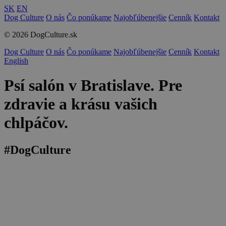
SK
EN
Dog Culture
O nás
Čo ponúkame
Najobľúbenejšie
Cenník
Kontakt
© 2026 DogCulture.sk
Dog Culture
O nás
Čo ponúkame
Najobľúbenejšie
Cenník
Kontakt
English
Psí salón v Bratislave. Pre
zdravie a krásu vašich
chlpáčov.
#DogCulture