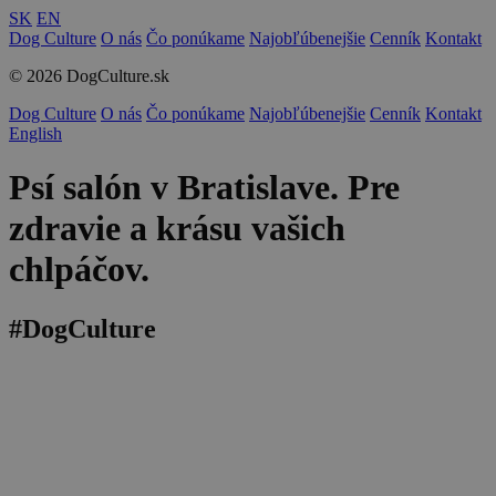
SK
EN
Dog Culture
O nás
Čo ponúkame
Najobľúbenejšie
Cenník
Kontakt
© 2026 DogCulture.sk
Dog Culture
O nás
Čo ponúkame
Najobľúbenejšie
Cenník
Kontakt
English
Psí salón v Bratislave. Pre
zdravie a krásu vašich
chlpáčov.
#DogCulture