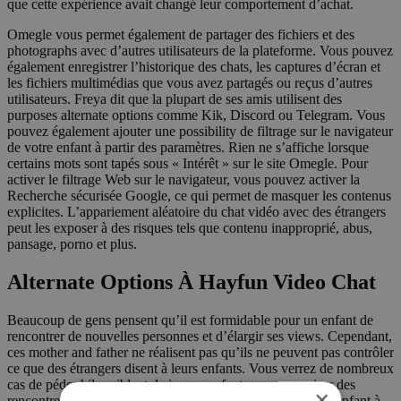
que cette expérience avait changé leur comportement d’achat.
Omegle vous permet également de partager des fichiers et des
photographs avec d’autres utilisateurs de la plateforme. Vous pouvez
également enregistrer l’historique des chats, les captures d’écran et
les fichiers multimédias que vous avez partagés ou reçus d’autres
utilisateurs. Freya dit que la plupart de ses amis utilisent des
purposes alternate options comme Kik, Discord ou Telegram. Vous
pouvez également ajouter une possibility de filtrage sur le navigateur
de votre enfant à partir des paramètres. Rien ne s’affiche lorsque
certains mots sont tapés sous « Intérêt » sur le site Omegle. Pour
activer le filtrage Web sur le navigateur, vous pouvez activer la
Recherche sécurisée Google, ce qui permet de masquer les contenus
explicites. L’appariement aléatoire du chat vidéo avec des étrangers
peut les exposer à des risques tels que contenu inapproprié, abus,
pansage, porno et plus.
Alternate Options À Hayfun Video Chat
Beaucoup de gens pensent qu’il est formidable pour un enfant de
rencontrer de nouvelles personnes et d’élargir ses views. Cependant,
ces mother and father ne réalisent pas qu’ils ne peuvent pas contrôler
ce que des étrangers disent à leurs enfants. Vous verrez de nombreux
cas de pédophiles ciblant de jeunes enfants pour organiser des
×
rencontres dans la vraie vie. Donc, avant d’autoriser votre enfant à