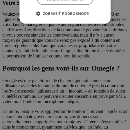
Votre Site Web ?
ZOBRAZIŤ PODROBNOSTI
Voulez-vous savoir ce qu’est un outil de fractionnement MP3 en
ligne et hors ligne pour Windows et Mac ? Apprenez à améliorer les
voix dans Audacity et la qualité audio grâce à des methods simples
et efficaces. Les directives de la communauté peuvent être enfreintes
et vous pouvez signaler les contrevenants, mais il n’y a aucun
moyen de garantir que vous ne serez pas exposé à du contenu en
direct répréhensible. Tant que vous restez propriétaire de votre
contenu, le fait de le publier sur l’application donne à cette dernière
la permission de l’utiliser comme bon lui semble.
Pourquoi les gens vont-ils sur Omegle ?
Omegle est une plateforme de chat en ligne qui connecte un
utilisateur avec des inconnus du monde entier . Après la connexion,
l'software associe l'utilisateur à un « inconnu » en fonction de sujets
d'intérêt communs. Ils peuvent discuter ensemble en privé par SMS,
vidéo ou à l'aide d'un microphone intégré.
En outre, lorsque vous appuyez sur le bouton ” Suivant ” après avoir
entamé une dialog avec un inconnu, vos données sont
automatiquement supprimées pour toujours. L’intérêt s’est manifesté
dans le monde entier, notamment au Mexique, en Inde, au