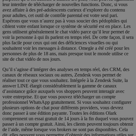
leur interdire de télécharger de nouvelles functions. Donc, si vous
avez affaire à des pré-adolescents curieux d’explorer du contenu
pour adultes, cet outil de contrôle parental est votre seul pari.
Espérons que vous n’aurez pas à vous soucier des pédophiles qui
ciblent votre enfant lorsque ce système de sécurité est en place. Les
gens utilisent généralement le chat vidéo parce qu’il leur permet de
voir la personne à qui ils parlent en temps réel. De cette façon, il sera
plus facile pour ceux qui ont des déficiences visuelles ou qui
souhaitent voir les messages à distance. Omegle a été créé pour les
personnes de plus de 18 ans, mais presque tout le monde utilise ce
site de chat vidéo de nos jours.
Qu’il s’agisse d’intégrer des analyses en temps réel, des CRM, des
canaux de réseaux sociaux ou autres, Zendesk vous permet de
réaliser tout ce que vous souhaitez. Intégrée à la Zendesk Suite, la
answer LINE élargit considérablement la gamme de canaux
d’assistance grâce auxquels vos shoppers peuvent interagir avec
votre entreprise. Et que vous pouvez télécharger un compte
professionnel WhatsApp gratuitement. Si vous souhaitez configurer
plusieurs options de chat pour différents providers, vous devrez
donc passer à une édition payante. Toutes les éditions Olark
comprennent un essai gratuit de 14 jours à la fin duquel vous pouvez
passer à un compte gratuit. Ainsi, les clients peuvent toujours obtenir
de l’aide, même lorsque vos brokers ne sont pas disponibles. Cela
dit, elles peuvent vous permettre d’obtenir des informations utiles sur