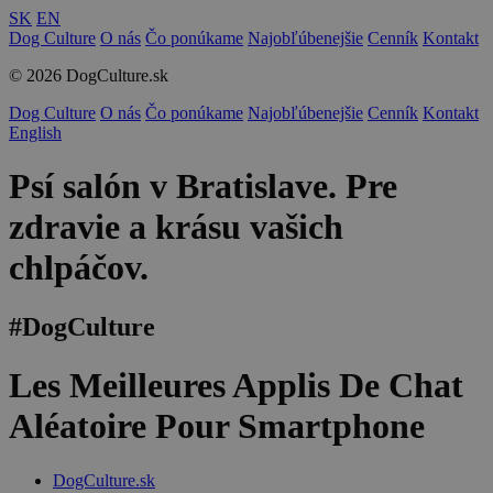
SK
EN
Dog Culture
O nás
Čo ponúkame
Najobľúbenejšie
Cenník
Kontakt
© 2026 DogCulture.sk
Dog Culture
O nás
Čo ponúkame
Najobľúbenejšie
Cenník
Kontakt
English
Psí salón v Bratislave. Pre
zdravie a krásu vašich
chlpáčov.
#DogCulture
Les Meilleures Applis De Chat
Aléatoire Pour Smartphone
DogCulture.sk