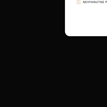
NEVYHNUTNE 
Psí saló