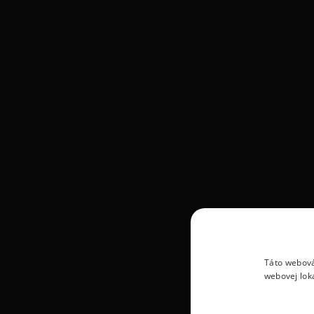
Táto webová
webovej lok