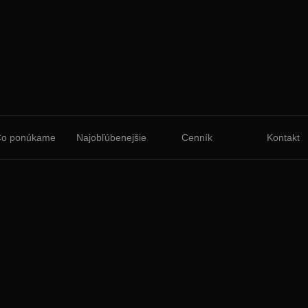
Čo ponúkame
Najobľúbenejšie
Cenník
Kontakt