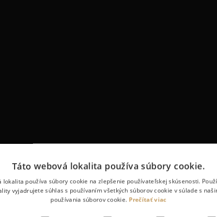
Táto webová lokalita používa súbory cookie.
 lokalita používa súbory cookie na zlepšenie používateľskej skúsenosti. Použ
ality vyjadrujete súhlas s používaním všetkých súborov cookie v súlade s naš
používania súborov cookie.
Prečítať viac