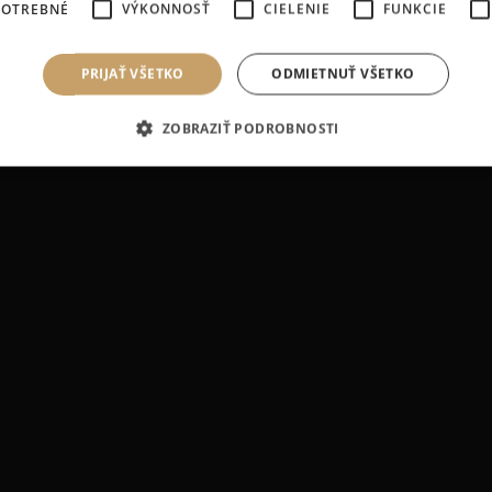
POTREBNÉ
VÝKONNOSŤ
CIELENIE
FUNKCIE
n v Bratislave. Pre zdravie a krásu vašich 
#DogCulture
PRIJAŤ VŠETKO
ODMIETNUŤ VŠETKO
ZOBRAZIŤ PODROBNOSTI