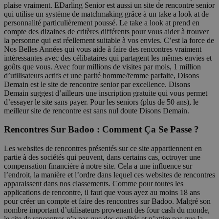
plaise vraiment. EDarling Senior est aussi un site de rencontre senior
qui utilise un système de matchmaking grâce à un take a look at de
personnalité particulièrement poussé. Le take a look at prend en
compte des dizaines de critères différents pour vous aider à trouver
la personne qui est réellement suitable à vos envies. C’est la force de
Nos Belles Années qui vous aide à faire des rencontres vraiment
intéressantes avec des célibataires qui partagent les mêmes envies et
goûts que vous. Avec four millions de visites par mois, 1 million
d’utilisateurs actifs et une parité homme/femme parfaite, Disons
Demain est le site de rencontre senior par excellence. Disons
Demain suggest d’ailleurs une inscription gratuite qui vous permet
d’essayer le site sans payer. Pour les seniors (plus de 50 ans), le
meilleur site de rencontre est sans nul doute Disons Demain.
Rencontres Sur Badoo : Comment Ça Se Passe ?
Les websites de rencontres présentés sur ce site appartiennent en
partie à des sociétés qui peuvent, dans certains cas, octroyer une
compensation financière à notre site. Cela a une influence sur
l’endroit, la manière et l’ordre dans lequel ces websites de rencontres
apparaissent dans nos classements. Comme pour toutes les
applications de rencontre, il faut que vous ayez au moins 18 ans
pour créer un compte et faire des rencontres sur Badoo. Malgré son
nombre important d’utilisateurs provenant des four cash du monde,
le site de rencontres n’a pas que des qualités et n’attire pas que la