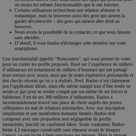
ou moins les mêmes fonctionnalités que le site Internet.
Certains utilisateurs recherchent une relation sérieuse et
romantique, mais tu trouveras aussi des gens qui aiment la
garder décontractée – des gens qui aiment aller droit au
however.
Nous avons la possibilité de la contacter, ce que nous faisons
sans attendre.
D’abord, il vous faudra télécharger cette dernière sur votre
smartphone.
Une fonctionnalité appelée “Rencontres”, qui vous permet de voter
pour ou contre les profils proposés. Basé sur l’expérience de milliers
d’utilisateurs (et notamment de milliers d’hommes qui ont partagé
leurs retours avec nous), ainsi que de notre expérience personnelle et
des checks récents qu’on y a réalisés. Bref, Badoo n’est clairement
pas l’application idéale, mais elle mérite malgré tout d’être testée ne
serait-ce que pour se rendre compte par soi-même de ses forces et
faiblesses. Fort de ses 380 millions d’utilisateurs, Badoo a
incontestablement trouvé une place de choix auprès des jeunes
célibataires en mal de relations informelles. Avec une inscription
simplissime et une modération humaine limitée, Badoo doit
composer avec une proportion non négligeable de profils
fantaisistes, inactifs ou carrément fakes. Seule contrainte, Badoo
limite à 2 messages consécutifs sans réponse avant de bloquer
l’envoi, ce qui incite à bien structurer ses phrases. Mais la plupart