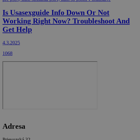
Is Usasexguide Info Down Or Not
Working Right Now? Troubleshoot And
Get Help
4.3.2025
1068
Adresa
Prievozská 32