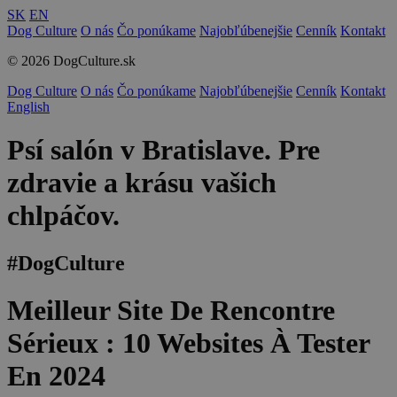
SK
EN
Dog Culture
O nás
Čo ponúkame
Najobľúbenejšie
Cenník
Kontakt
© 2026 DogCulture.sk
Dog Culture
O nás
Čo ponúkame
Najobľúbenejšie
Cenník
Kontakt
English
Psí salón v Bratislave. Pre
zdravie a krásu vašich
chlpáčov.
#DogCulture
Meilleur Site De Rencontre
Sérieux : 10 Websites À Tester
En 2024