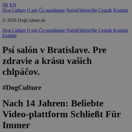
SK
EN
Dog Culture
O nás
Čo ponúkame
Najobľúbenejšie
Cenník
Kontakt
© 2026 DogCulture.sk
Dog Culture
O nás
Čo ponúkame
Najobľúbenejšie
Cenník
Kontakt
English
Psí salón v Bratislave. Pre
zdravie a krásu vašich
chlpáčov.
#DogCulture
Nach 14 Jahren: Beliebte
Video-plattform Schließt Für
Immer