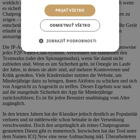
wirklich nicht die Ausnahme, sondern mehr die Regel. Auch wenn
es sicherlich auch damals Communitys gegeben hat, die
PRIJAŤ VŠETKO
Chatprogramme nutzten, um sich beispielsweise beim Spielen zu
zeigen – quasi als Vorgänger von Twitch und Discord. Sie
entscheiden darüber, wie Sie unsere Inhalte nutzen wollen. Ihr Gerät
ODMIETNUŤ VŠETKO
erlaubt uns derzeit leider nicht, die entsprechenden Optionen
anzuzeigen.
ZOBRAZIŤ PODROBNOSTI
Die IP-Adresse ist ein erforderlicher Bestandteil der Funktionsweise
jedes P2P-Video-Chat-Systems. Verwenden Sie stattdessen den
Textmodus (oder den Spionagemodus), wenn Sie damit nicht
zufrieden sind. Wenn es um Sicherheit geht, ist Omegle im Laufe
der Jahre, in denen sie aktiv sind, auf mehrere Kontroversen und
Kritik gestoßen. Viele Kinderräuber nutzten die Website, um
Minderjährige dazu zu bringen, ihnen Aktfotos zu schicken und sich
von Angesicht zu Angesicht zu treffen. Dieses Ergebnis war stark
auf die mangelnde Sicherheit der App für Minderjährige
zurückzuführen; Es ist für jeden Benutzer unabhängig vom Alter
zugänglich.
In den letzten Jahren hat der Klassiker jedoch deutlich an Popularität
verloren und ist mittlerweile schon beinahe in der Versenkung
verschwunden. Doch den ursprünglich als reines Chatprogramm
gestarteten Dienst gibt es immernoch. Inzwischen hat das Tool unter
dem Namen ICQ New eine neue Aufmachung inkl. Überarbeitetem