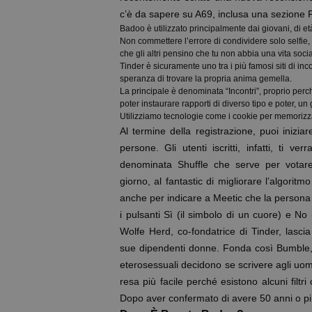
c’è da sapere su A69, inclusa una sezione
Badoo è utilizzato principalmente dai giovani, di e
Non commettere l’errore di condividere solo selfie
che gli altri pensino che tu non abbia una vita socia
Tinder è sicuramente uno tra i più famosi siti di in
speranza di trovare la propria anima gemella.
La principale è denominata “Incontri”, proprio per
poter instaurare rapporti di diverso tipo e poter, u
Utilizziamo tecnologie come i cookie per memorizza
Al termine della registrazione, puoi inizia
persone. Gli utenti iscritti, infatti, ti v
denominata Shuffle che serve per votar
giorno, al fantastic di migliorare l’algori
anche per indicare a Meetic che la persona m
i pulsanti Sì (il simbolo di un cuore) e No
Wolfe Herd, co-fondatrice di Tinder, lascia
sue dipendenti donne. Fonda così Bumble, l
eterosessuali decidono se scrivere agli uomi
resa più facile perché esistono alcuni filtri
Dopo aver confermato di avere 50 anni o più, 