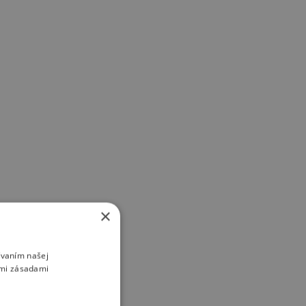
×
ívaním našej
imi zásadami