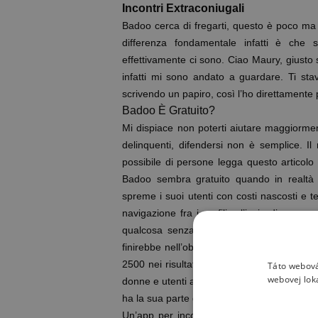
Incontri Extraconiugali
Badoo cerca di fregarti, questo è poco ma 
differenza fondamentale infatti è ch
effettivamente ci sono. Ciao Maury, giusto 
infatti mi sono andato a guardare. Ti st
scrivendo un papiro, così l’ho direttamente 
Badoo È Gratuito?
Mi dispiace non poterti aiutare maggior
delinquenti, difendersi non è semplice. 
possibile di persone legga questo articolo 
Badoo sembra gratuito quando in realtà
spreme i suoi utenti con costi nascosti e t
navigazione fra i profili e l’invio di mess
qualcosa senza passare la vostra vita di
finirebbe nell’oblio. E per oblio intendo da
2500 nei risultati di ricerca (parola di Ba
Táto webová
webovej lok
donne e utenti attraenti, il che può rendere 
ha la sua parte di rischi, ma Badoo almeno 
Un’app per incontrare persone con l’inten