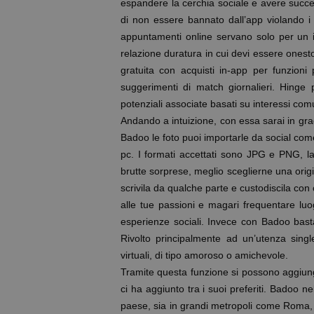
espandere la cerchia sociale e avere succes
di non essere bannato dall’app violando i t
appuntamenti online servano solo per un i
relazione duratura in cui devi essere onesto
gratuita con acquisti in-app per funzio
suggerimenti di match giornalieri. Hinge 
potenziali associate basati su interessi comun
Andando a intuizione, con essa sarai in grad
Badoo le foto puoi importarle da social co
pc. I formati accettati sono JPG e PNG, 
brutte sorprese, meglio sceglierne una origin
scrivila da qualche parte e custodiscila con 
alle tue passioni e magari frequentare luogh
esperienze sociali. Invece con Badoo bas
Rivolto principalmente ad un’utenza singl
virtuali, di tipo amoroso o amichevole.
Tramite questa funzione si possono aggiunger
ci ha aggiunto tra i suoi preferiti. Badoo 
paese, sia in grandi metropoli come Roma,