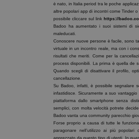
è nato, in Italia period tra le poche applicazi
altre popolari app di incontri come Tinder 
possibile cliccare sul link
https://badoo.c
Badoo ha aumentato i suoi sistemi di si
maleducati.
Conoscere nuove persone è facile, sono tantis
virtuale in un incontro reale, ma con i consi
risultati che meriti. Come per la cancella
process disponibili. La prima è quella de
Quando scegli di disattivare il profilo, o
cancellazione.
Su Badoo, infatti, è possibile segnalare 
infastidisce. Sicuramente a suo vantaggio 
piattaforma dallo smartphone senza disti
semplici, con molta velocità potrete decide
Badoo vanta una community parecchio giovan
Forse proprio a causa di tutte le funzional
paragonare nell’utilizzo ai più popola
apprezzato da questo tipo di utenti. In que