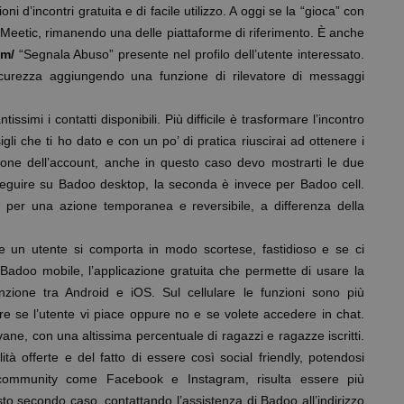
oni d’incontri gratuita e di facile utilizzo. A oggi se la “gioca” con
o Meetic, rimanendo una delle piattaforme di riferimento. È anche
om/
“Segnala Abuso” presente nel profilo dell’utente interessato.
curezza aggiungendo una funzione di rilevatore di messaggi
simi i contatti disponibili. Più difficile è trasformare l’incontro
gli che ti ho dato e con un po’ di pratica riuscirai ad ottenere i
zione dell’account, anche in questo caso devo mostrarti le due
 seguire su Badoo desktop, la seconda è invece per Badoo cell.
pti per una azione temporanea e reversibile, a differenza della
se un utente si comporta in modo scortese, fastidioso e se ci
Badoo mobile, l’applicazione gratuita che permette di usare la
nzione tra Android e iOS. Sul cellulare le funzioni sono più
re se l’utente vi piace oppure no e se volete accedere in chat.
e, con una altissima percentuale di ragazzi e ragazze iscritti.
ità offerte e del fatto di essere così social friendly, potendosi
ri community come Facebook e Instagram, risulta essere più
sto secondo caso, contattando l’assistenza di Badoo all’indirizzo