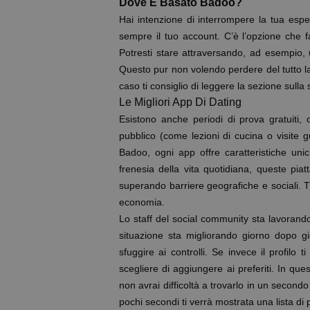
Dove È Basato Badoo?
Hai intenzione di interrompere la tua es
sempre il tuo account. C’è l’opzione che f
Potresti stare attraversando, ad esempio, 
Questo pur non volendo perdere del tutto la 
caso ti consiglio di leggere la sezione sull
Le Migliori App Di Dating
Esistono anche periodi di prova gratuiti, o
pubblico (come lezioni di cucina o visite
Badoo, ogni app offre caratteristiche un
frenesia della vita quotidiana, queste piat
superando barriere geografiche e sociali. 
economia.
Lo staff del social community sta lavorando
situazione sta migliorando giorno dopo gio
sfuggire ai controlli. Se invece il profilo 
scegliere di aggiungere ai preferiti. In ques
non avrai difficoltà a trovarlo in un second
pochi secondi ti verrà mostrata una lista di 