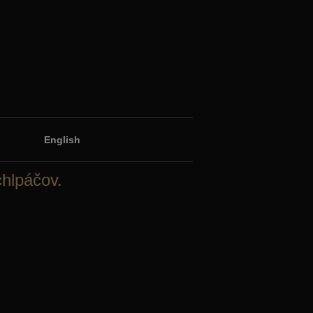
English
chlpáčov.