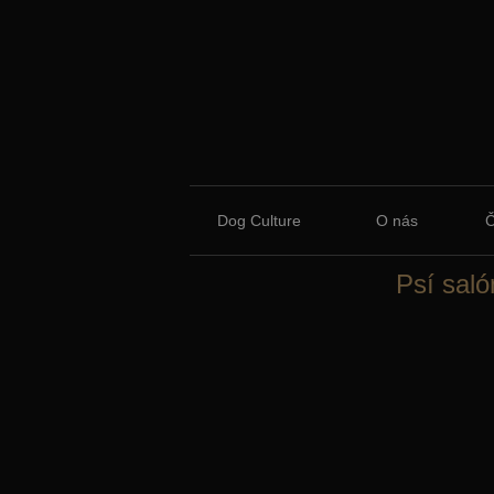
Dog Culture
O nás
Psí saló