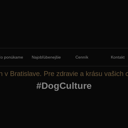
Čo ponúkame
Najobľúbenejšie
Cenník
Kontakt
n v Bratislave. Pre zdravie a krásu vašich 
#DogCulture