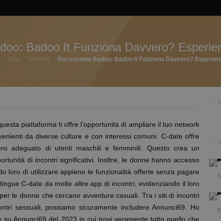
doo: Badoo It Funziona Davvero? Esperien
Blog
Novinky
Recensione Badoo: Badoo It Funziona Davvero? Esperienz
 questa piattaforma ti offre l’opportunità di ampliare il tuo network
venienti da diverse culture e con interessi comuni. C-date offre
ro adeguato di utenti maschili e femminili. Questo crea un
rtunità di incontri significativi. Inoltre, le donne hanno accesso
loro di utilizzare appieno le funzionalità offerte senza pagare
5
ingue C-date da molte altre app di incontri, evidenziando il loro
er le donne che cercano avventure casuali. Tra i siti di incontri
ontri sessuali, possiamo sicuramente includere Annunci69. Ho
5
 su Annunci69 del 2023 in cui trovi veramente tutto quello che