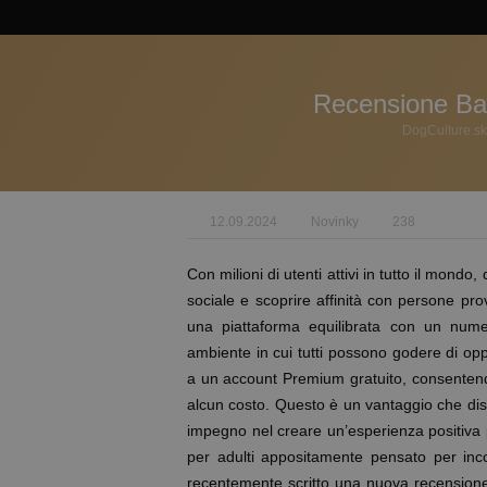
Recensione Ba
DogCulture.sk
12.09.2024
Novinky
238
Con milioni di utenti attivi in tutto il mondo,
sociale e scoprire affinità con persone pro
una piattaforma equilibrata con un nume
ambiente in cui tutti possono godere di oppo
a un account Premium gratuito, consentendo 
alcun costo. Questo è un vantaggio che dist
impegno nel creare un’esperienza positiva p
per adulti appositamente pensato per inc
recentemente scritto una nuova recensione