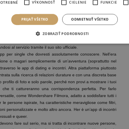
POTREBNÉ
VÝKONNOSŤ
CIELENIE
FUNKCIE
tterti in contatto con uomini o donne che si trovano vicino a te.
i Badoo è cercare di fare in modo che abbiate gusti in comune,
PRIJAŤ VŠETKO
ODMIETNUŤ VŠETKO
attuale CEO di MagicLab è Whitney Wolfe Herd, co-fondatrice di
ogni profilo visualizzato potrai scegliere se indicare un giudizio
vo (l’icona X). Nella sezione Persone nei dintorni, invece, puoi
ZOBRAZIŤ PODROBNOSTI
na con la quali iniziare a chiacchierare. Come anticipato prima, è
si al servizio tramite il suo sito ufficiale.
app per single che dovresti assolutamente conoscere. Nell’era
lazione o magari semplicemente di un’avventura (soprattutto nel
averso le app di dating e incontri. Altra piattaforma piuttosto
trata sulla ricerca di relazioni durature e con una discreta base
tuo profilo di foto e solo parole, perché non provi a mostrare i tuoi
ne che ti cattureranno una corrispondenza perfetta. Per farlo
versatile, come Wondershare Filmora, adatto a soddisfare tutti i
 le persone ispirate, ha caratteristiche meravigliose come filtri,
oni personalizzate e molto altro ancora. Her è un’app di incontri
essuali e queer.
n devono fare sul serio, ma si tratta di incontrare nuove persone,