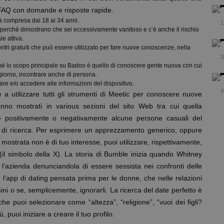
 FAQ con domande e risposte rapide.
tà compresa dai 18 ai 34 anni.
1
, perché dimostrano che sei eccessivamente vanitoso e c’è anche il rischio
le attiva.
contri gratuiti che può essere utilizzato per fare nuove conoscenze, nella
3
ché lo scopo principale su Badoo è quello di conoscere gente nuova con cui
n giorno, incontrare anche di persona.
re e/o accedere alle informazioni del dispositivo.
4
re a utilizzare tutti gli strumenti di Meetic per conoscere nuove
erranno mostrati in various sezioni del sito Web tra cui quella
e positivamente o negativamente alcune persone casuali del
tmo di ricerca. Per esprimere un apprezzamento generico, oppure
ostrata non è di tuo interesse, puoi utilizzare, rispettivamente,
 (il simbolo della X). La storia di Bumble inizia quando Whitney
 l’azienda denunciandola di essere sessista nei confronti delle
’app di dating pensata prima per le donne, che nelle relazioni
ni o se, semplicemente, ignorarli. La ricerca del date perfetto è
 che puoi selezionare come “altezza”, “religione”, “vuoi dei figli?
puoi iniziare a creare il tuo profilo.