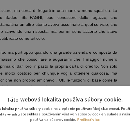
sicuro, ma cerca di fregarti in una maniera meno squallida. La
e su Badoo, SE PAGHI, puoi conoscere delle ragazze, che
stamattina un altro utente aveva accennato a quel servizio, che
avo scrivendo una risposta, ma poi mi sono accorto che stavo
pubblicato come articolo.
mente, ma purtroppo quando una grande azienda è composta da
Il massimo che posso fare è augurarmi che il maggior numero
prima di dar loro in pasto la propria carta di credito. Non solo
 è molto costoso per chiunque voglia ottenere qualcosa, ma
ecniche non proprio amichevoli. Ok, le funzioni di base come la
aggi ai propri match sono free of charge, ma se volete ottenere
 fronte ad un PC, non potete non pagare, o il vostro profilo
Táto webová lokalita používa súbory cookie.
vvero oblio, che dopo 2 ore dall’iscrizione ero già alla posizione
doo). Badoo è noto per essere un sito di dating online con molte
 lokalita používa súbory cookie na zlepšenie používateľskej skúsenosti. Použ
ality vyjadrujete súhlas s používaním všetkých súborov cookie v súlade s naš
più facile lo swipe dei potenziali match. Ogni sito di dating online
používania súborov cookie.
Prečítať viac
garantisce che stai parlando con persone reali.
zione di uscire insieme o intraprendere una relazione intima o