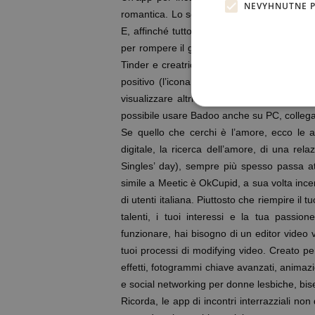
NEVYHNUTNE 
romantica. Lo scopo dell’app è quello di me
E, affinché tutto vada bene, la proposta d
per rompere il ghiaccio senza problemi. L’
Tinder e creatrice del servizio Bumble. Per 
positivo (l’icona Cuore), oppure uno negati
visualizzare altri utenti vicini alla tua zo
possibile usare Badoo anche su PC, collegando
Se quello che cerchi è l’amore, ecco le 
digitale, la ricerca dell’amore, di una re
Singles’ day), sempre più spesso passa attr
simile a Meetic è OkCupid, a sua volta incen
di utenti italiana. Piuttosto che riempire il 
talenti, i tuoi interessi e la tua passio
funzionare, hai bisogno di un editor video 
tuoi processi di modifying video. Creato per
effetti, fotogrammi chiave avanzati, animazi
e social networking per donne lesbiche, bis
Ricorda, le app di incontri interrazziali no