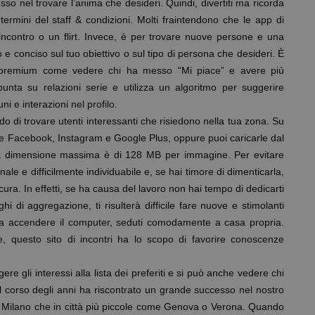
so nel trovare l’anima che desideri. Quindi, divertiti ma ricorda
ermini del staff & condizioni. Molti fraintendono che le app di
ncontro o un flirt. Invece, è per trovare nuove persone e una
 e conciso sul tuo obiettivo o sul tipo di persona che desideri. È
ni premium come vedere chi ha messo “Mi piace” e avere più
punta su relazioni serie e utilizza un algoritmo per suggerire
i e interazioni nel profilo.
o di trovare utenti interessanti che risiedono nella tua zona. Su
me Facebook, Instagram e Google Plus, oppure puoi caricarle dal
la dimensione massima è di 128 MB per immagine. Per evitare
ale e difficilmente individuabile e, se hai timore di dimenticarla,
cura. In effetti, se ha causa del lavoro non hai tempo di dedicarti
i di aggregazione, ti risulterà difficile fare nuove e stimolanti
ta accendere il computer, seduti comodamente a casa propria.
e, questo sito di incontri ha lo scopo di favorire conoscenze
e gli interessi alla lista dei preferiti e si può anche vedere chi
nel corso degli anni ha riscontrato un grande successo nel nostro
 Milano che in città più piccole come Genova o Verona. Quando