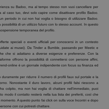
perienza su Badoo, ma al tempo stesso non vuoi cancellare per
a al caso tuo, devi solo capire come disattivare profilo Badoo.
un periodo in cui non hai voglia o bisogno di utilizzare Badoo.
possibilità di un utilizzo futuro con lo stesso account. In questo
a sospensione temporanea del profilo.
fferte speciali o eventi ufficiali per conoscersi in un contesto
 guidate ai musei). Da Tinder a Bumble, passando per Meetic e
iche che si adattano a diverse esigenze e preferenze. Con la
taforme offrono la possibilità di connettersi con persone affini,
Trend-online è un giornale indipendente con focus su finanza ed
 duramente per ridurre il numero di profili faux sul portale e la
rno. Nonostante il duro lavoro, alcuni profili falsi riescono a
ti ha colpito, ma non hai voglia di chattare nell’immediato, puoi
to modo il contatto resterà nella tua lista dei preferiti, così che
o momento. A questo punto fai click on sulla voce Incontri e dopo
persone con cui potresti chattare.