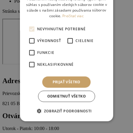
Podmienky používania
súhlas s používaním všetkých súborov cookie v
súlade s našimi zásadami používania súborov
Stránka sa pripravuje…
cookie.
Prečítať viac
NEVYHNUTNE POTREBNÉ
VÝKONNOSŤ
CIELENIE
FUNKCIE
NEKLASIFIKOVANÉ
Adresa
PRIJAŤ VŠETKO
Prievozská 32
ODMIETNUŤ VŠETKO
821 05 Bratislava
ZOBRAZIŤ PODROBNOSTI
Otváracie hodiny
Utorok - Piatok: 10:00 - 18:00