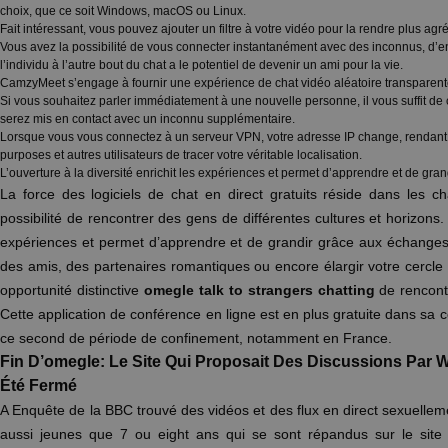
choix, que ce soit Windows, macOS ou Linux.
Fait intéressant, vous pouvez ajouter un filtre à votre vidéo pour la rendre plus agr
Vous avez la possibilité de vous connecter instantanément avec des inconnus, d’e
l’individu à l’autre bout du chat a le potentiel de devenir un ami pour la vie.
CamzyMeet s’engage à fournir une expérience de chat vidéo aléatoire transparent
Si vous souhaitez parler immédiatement à une nouvelle personne, il vous suffit de c
serez mis en contact avec un inconnu supplémentaire.
Lorsque vous vous connectez à un serveur VPN, votre adresse IP change, rendant
purposes et autres utilisateurs de tracer votre véritable localisation.
L’ouverture à la diversité enrichit les expériences et permet d’apprendre et de gra
La force des logiciels de chat en direct gratuits réside dans les c
possibilité de rencontrer des gens de différentes cultures et horizons. L
expériences et permet d’apprendre et de grandir grâce aux échanges 
des amis, des partenaires romantiques ou encore élargir votre cercl
opportunité distinctive
omegle talk to strangers chatting
de rencont
Cette application de conférence en ligne est en plus gratuite dans sa c
ce second de période de confinement, notamment en France.
Fin D’omegle: Le Site Qui Proposait Des Discussions Par
Été Fermé
A Enquête de la BBC trouvé des vidéos et des flux en direct sexuellem
aussi jeunes que 7 ou eight ans qui se sont répandus sur le sit