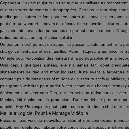
Cependant, il existe toujours un risque que les utilisateurs rencontre
et autres sorts de contenus inappropriés. Certains le font simpleme
tandis que d’autres le font pour rencontrer de nouvelles personnes e
peut être un wonderful moyen de découvrir de nouvelles cultures et 
passionnantes avec des personnes de partout dans le monde. Omegle 
ordinateur et via une application cellular.
Un bouton “next” permet de zapper et passer, aléatoirement, à la per
chargé de l’enfance et des familles, Adrien Taquet, a annoncé, le 26 av
Omegle pour “exposition des mineurs à la pornographie et à la pédocri
Unis depuis quelques années, elle n’a jamais fait l’objet d’enqu
signalements de dad and mom inquiets. Juste avant la fermeture d
comptait plus de three tens of millions d’utilisateurs actifs quotidiens,
plus grands websites pour parler à des inconnus au hasard. Monkey es
également aux liens vers Duo, qui permet aux utilisateurs d’inviter
Monkey fait également la promotion d’une model de groupe appel
appelée Hay. Un «espion» peut quitter sans mettre fin au chat entre les
Meilleur Logiciel Pour Le Montage Vidéo Ia
Faites un pas vers de nouvelles amitiés et des connexions mondiale
plateforme idéale pour élargir votre cercle social, découvrir différen