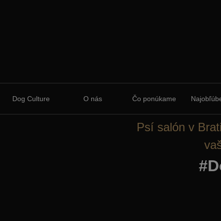
Dog Culture
O nás
Čo ponúkame
Najobľúbe
Psí salón v Brat
vaš
#D