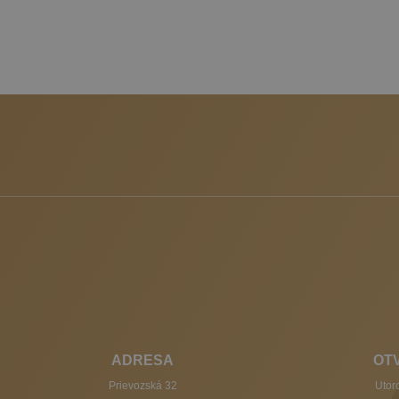
ADRESA
OT
Prievozská 32
Utoro