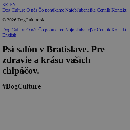
SK
EN
Dog Culture
O nás
Čo ponúkame
Najobľúbenejšie
Cenník
Kontakt
© 2026 DogCulture.sk
Dog Culture
O nás
Čo ponúkame
Najobľúbenejšie
Cenník
Kontakt
English
Psí salón v Bratislave. Pre
zdravie a krásu vašich
chlpáčov.
#DogCulture