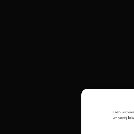
Táto webová
webovej lok