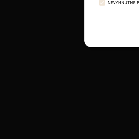
NEVYHNUTNE 
Psí saló