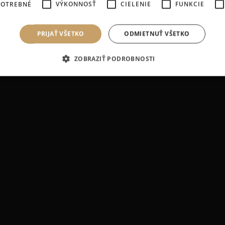
POTREBNÉ
VÝKONNOSŤ
CIELENIE
FUNKCIE
n v Bratislave. Pre zdravie a krásu vašich 
#DogCulture
PRIJAŤ VŠETKO
ODMIETNUŤ VŠETKO
ZOBRAZIŤ PODROBNOSTI