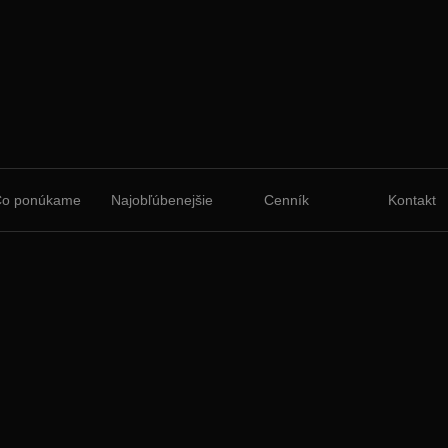
Čo ponúkame
Najobľúbenejšie
Cenník
Kontakt