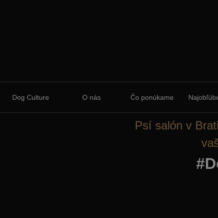
Dog Culture
O nás
Čo ponúkame
Najobľúbe
Psí salón v Brat
vaš
#D